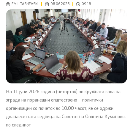
EMIL TASHEVSKI
08.06.2026
09:18
На 11 јуни 2026 година (четврток) во кружната сала на
зграда на поранешни општествено – политички
организации со почеток во 10:00 часот, ќе се одржи
дванаесеттата седница на Советот на Општина Куманово,
по следниот