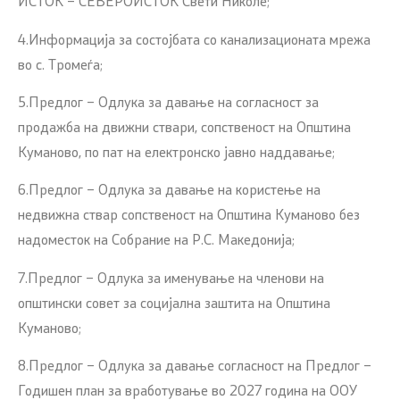
ИСТОК – СЕВЕРОИСТОК Свети Николе;
4.Информација за состојбата со канализационата мрежа
во с. Тромеѓа;
5.Предлог – Одлука за давање на согласност за
продажба на движни ствари, сопственост на Општина
Куманово, по пат на електронско јавно наддавање;
6.Предлог – Одлука за давање на користење на
недвижна ствар сопственост на Општина Куманово без
надоместок на Собрание на Р.С. Македонија;
7.Предлог – Одлука за именување на членови на
општински совет за социјална заштита на Општина
Куманово;
8.Предлог – Одлука за давање согласност на Предлог –
Годишен план за вработување во 2027 година на ООУ