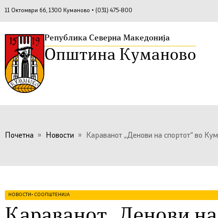
11 Октомври бб, 1300 Куманово • (031) 475-800
Република Северна Македонија
Општина Куманово
Почетна
»
Новости
»
Караванот „Денови на спортот“ во Ку
НОВОСТИ
•
СООПШТЕНИЈА
Караванот „Денови на