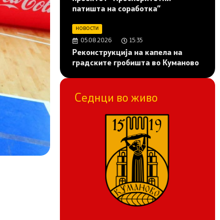
патишта на соработка”
НОВОСТИ
05.08.2026
15:35
Реконструкција на капела на
градските гробишта во Куманово
Седнци во живо