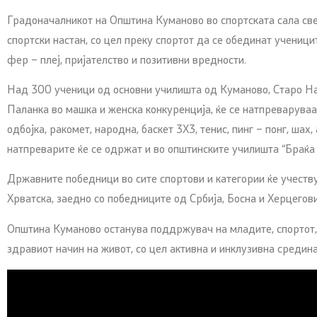
Градоначалникот на Општина Куманово во спортската сала свеч
спортски настан, со цел преку спортот да се обединат ученици
фер – плеј, пријателство и позитивни вредности.
Над 300 ученици од основни училишта од Куманово, Старо На
Паланка во машка и женска конкуренција, ќе се натпреваруваа
одбојка, ракомет, народна, баскет 3Х3, тенис, пинг – понг, шах,
натпреварите ќе се одржат и во општинските училишта “Браќа
Државните победници во сите спортови и категории ќе учеств
Хрватска, заедно со победниците од Србија, Босна и Херцегови
Општина Куманово останува поддржувач на младите, спортот,
здравиот начин на живот, со цел активна и инклузивна средина