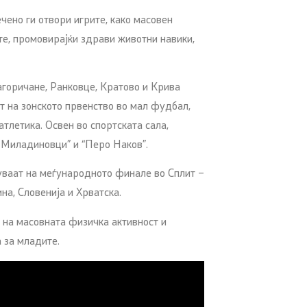
ено ги отвори игрите, како масовен
те, промовирајќи здрави животни навики,
горичане, Ранковце, Кратово и Крива
т на зонското првенство во мал фудбал,
 атлетика. Освен во спортската сала,
 Миладиновци” и “Перо Наков”.
уваат на меѓународното финале во Сплит –
на, Словенија и Хрватска.
 на масовната физичка активност и
 за младите.