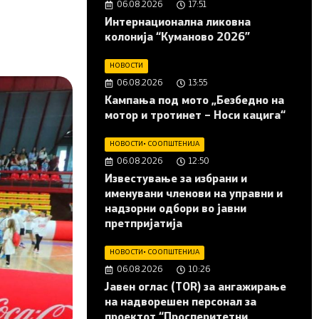
06.08.2026
17:51
Интернационална ликовна
колонија “Куманово 2026”
НОВОСТИ
06.08.2026
13:55
Кампања под мото „Безбедно на
мотор и тротинет – Носи кацига“
НОВОСТИ
•
СООПШТЕНИЈА
06.08.2026
12:50
Известување за избрани и
именувани членови на управни и
надзорни одбори во јавни
претпријатија
НОВОСТИ
•
СООПШТЕНИЈА
06.08.2026
10:26
Јавен оглас (ТОR) за ангажирање
на надворешен персонал за
проектот “Просперитетни