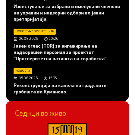
Известување за избрани и именувани членови
на управни и надзорни одбори во јавни
претпријатија
НОВОСТИ
•
СООПШТЕНИЈА
06.08.2026
10:26
Јавен оглас (ТОR) за ангажирање на
надворешен персонал за проектот
“Просперитетни патишта на соработка”
НОВОСТИ
05.08.2026
15:35
Реконструкција на капела на градските
гробишта во Куманово
Седнци во живо