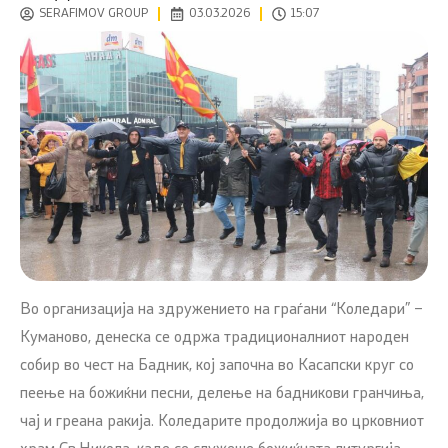
SERAFIMOV GROUP
03.03.2026
15:07
Во организација на здружението на граѓани “Коледари” –
Куманово, денеска се одржа традиционалниот народен
собир во чест на Бадник, кој започна во Касапски круг со
пеење на божиќни песни, делење на бадникови гранчиња,
чај и греана ракија. Коледарите продолжија во црковниот