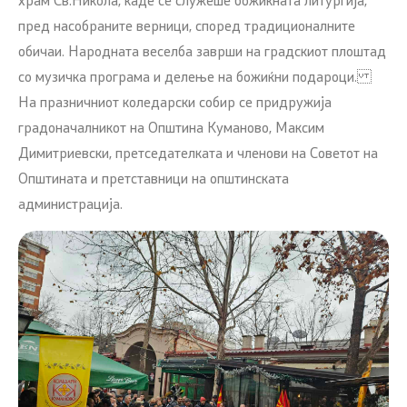
храм Св.Никола, каде се служеше божиќната литургија,
пред насобраните верници, според традиционалните
обичаи. Народната веселба заврши на градскиот плоштад
со музичка програма и делење на божиќни подароци.
На празничниот коледарски собир се придружија
градоначалникот на Општина Куманово, Максим
Димитриевски, претседателката и членови на Советот на
Општината и претставници на општинската
администрација.