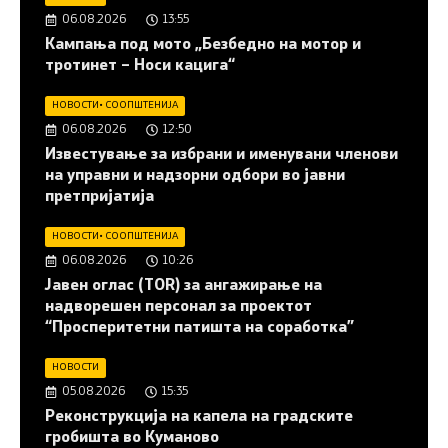
06.08.2026
13:55
Кампања под мото „Безбедно на мотор и
тротинет – Носи кацига“
НОВОСТИ
•
СООПШТЕНИЈА
06.08.2026
12:50
Известување за избрани и именувани членови
на управни и надзорни одбори во јавни
претпријатија
НОВОСТИ
•
СООПШТЕНИЈА
06.08.2026
10:26
Јавен оглас (ТОR) за ангажирање на
надворешен персонал за проектот
“Просперитетни патишта на соработка”
НОВОСТИ
05.08.2026
15:35
Реконструкција на капела на градските
гробишта во Куманово