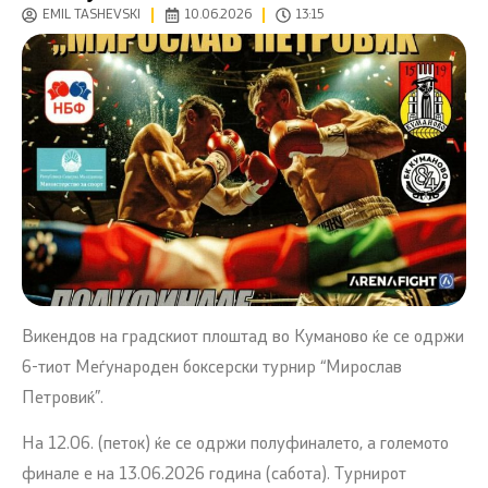
EMIL TASHEVSKI
10.06.2026
13:15
Викендов на градскиот плоштад во Куманово ќе се одржи
6-тиот Меѓународен боксерски турнир “Мирослав
Петровиќ”.
На 12.06. (петок) ќе се одржи полуфиналето, а големото
финале е на 13.06.2026 година (сабота). Турнирот