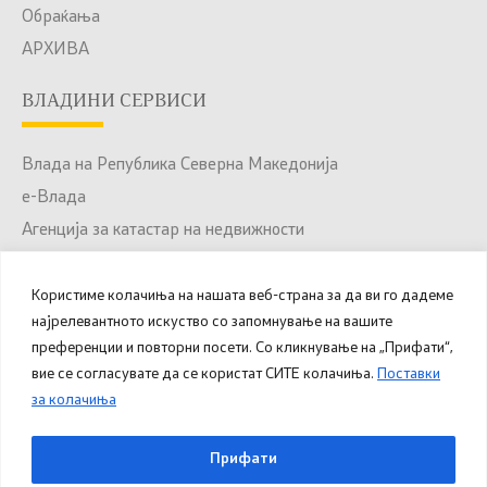
Обраќања
АРХИВА
ВЛАДИНИ СЕРВИСИ
Влада на Република Северна Македонија
е-Влада
Агенција за катастар на недвижности
Јавни набавки
Портал за отворени податоци
Користиме колачиња на нашата веб-страна за да ви го дадеме
најрелевантното искуство со запомнување на вашите
Национален Портал за е-Услуги
преференции и повторни посети. Со кликнување на „Прифати“,
вие се согласувате да се користат СИТЕ колачиња.
Поставки
за колачиња
© 2025 – 2026 Општина Куманово. Сите права
Прифати
задржани.