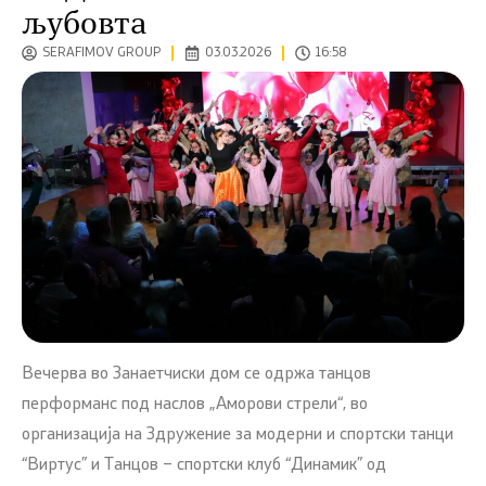
љубовта
SERAFIMOV GROUP
03.03.2026
16:58
Вечерва во Занаетчиски дом се одржа танцов
перформанс под наслов „Аморови стрели“, во
организација на Здружение за модерни и спортски танци
“Виртус” и Танцов – спортски клуб “Динамик” од