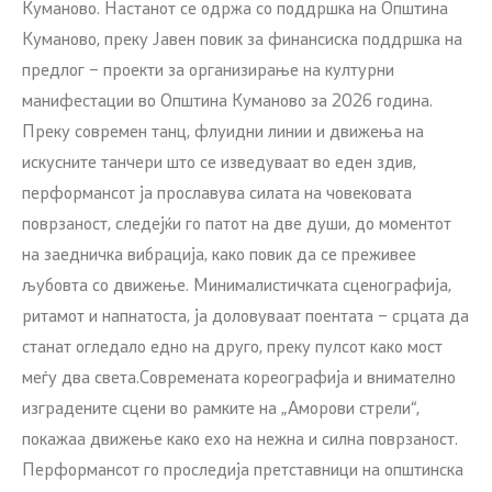
Куманово. Настанот се одржа со поддршка на Општина
Куманово, преку Јавен повик за финансиска поддршка на
предлог – проекти за организирање на културни
манифестации во Општина Куманово за 2026 година.
Преку современ танц, флуидни линии и движења на
искусните танчери што се изведуваат во еден здив,
перформансот ја прославува силата на човековата
поврзаност, следејќи го патот на две души, до моментот
на заедничка вибрација, како повик да се преживее
љубовта со движење. Минималистичката сценографија,
ритамот и напнатоста, ја доловуваат поентата – срцата да
станат огледало едно на друго, преку пулсот како мост
меѓу два света.Современата кореографија и внимателно
изградените сцени во рамките на „Аморови стрели“,
покажаа движење како ехо на нежна и силна поврзаност.
Перформансот го проследија претставници на општинска