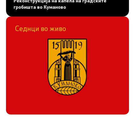
Реконструкција на капела на градските
гробишта во Куманово
Седнци во живо