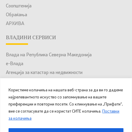
Соопштенија
Обраќања
АРХИВА
ВЛАДИНИ СЕРВИСИ
Влада на Република Северна Македонија
е-Влада
Агенција за катастар на недвижности
Јавни набавки
Користиме колачиња на нашата веб-страна за да ви го дадеме
Портал за отворени податоци
најрелевантното искуство со запомнување на вашите
Национален Портал за е-Услуги
преференции и повторни посети. Со кликнување на „Прифати“,
вие се согласувате да се користат СИТЕ колачиња.
Поставки
за колачиња