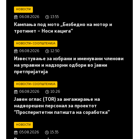
НОВОСТИ
06.08.2026
13:55
Кампања под мото „Безбедно на мотор и
тротинет – Носи кацига“
НОВОСТИ
•
СООПШТЕНИЈА
06.08.2026
12:50
Известување за избрани и именувани членови
на управни и надзорни одбори во јавни
претпријатија
НОВОСТИ
•
СООПШТЕНИЈА
06.08.2026
10:26
Јавен оглас (ТОR) за ангажирање на
надворешен персонал за проектот
“Просперитетни патишта на соработка”
НОВОСТИ
05.08.2026
15:35