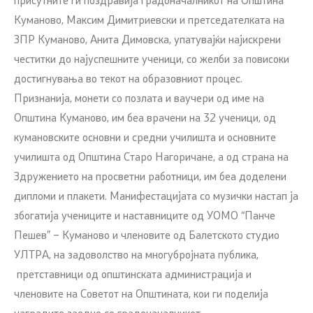
присутните ги поздравија градоначалникот на Општина
Куманово, Максим Димитриевски и претседателката на
ЗПР Куманово, Анита Димовска, упатувајќи најискрени
честитки до најуспешните ученици, со желби за повисоки
достигнувања во текот на образовниот процес.
Признанија, монети со позлата и ваучери од име на
Општина Куманово, им беа врачени на 32 ученици, од
кумановските основни и средни училишта и основните
училишта од Општина Старо Нагоричане, а од страна на
Здружението на просветни работници, им беа доделени
дипломи и плакети. Манифестацијата со музички настап ја
збогатија учениците и наставниците од УОМО “Панче
Пешев” – Куманово и членовите од Балетското студио
УЛТРА, на задоволство на многубројната публика,
претставници од општинската администрација и
членовите на Советот на Општината, кои ги поделија