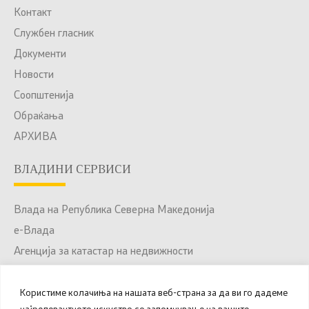
Контакт
Службен гласник
Документи
Новости
Соопштенија
Обраќања
АРХИВА
ВЛАДИНИ СЕРВИСИ
Влада на Република Северна Македонија
е-Влада
Агенција за катастар на недвижности
Јавни набавки
Портал за отворени податоци
Користиме колачиња на нашата веб-страна за да ви го дадеме