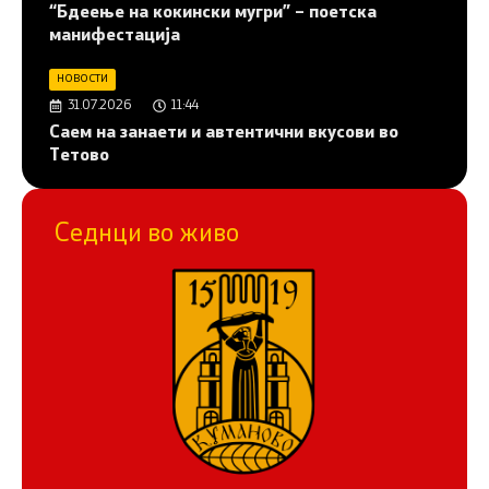
“Бдеење на кокински мугри” – поетска
манифестација
НОВОСТИ
31.07.2026
11:44
Саем на занаети и автентични вкусови во
Тетово
Седнци во живо