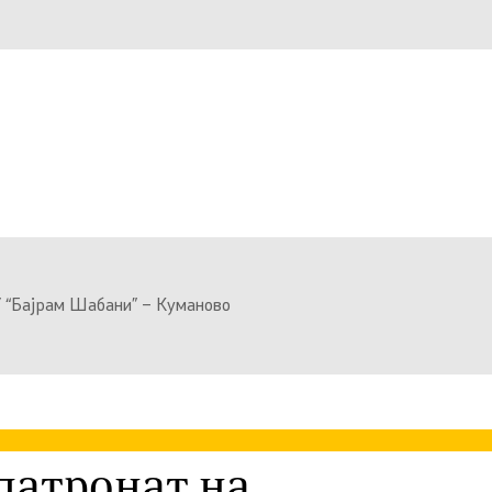
 “Бајрам Шабани” – Куманово
патронат на