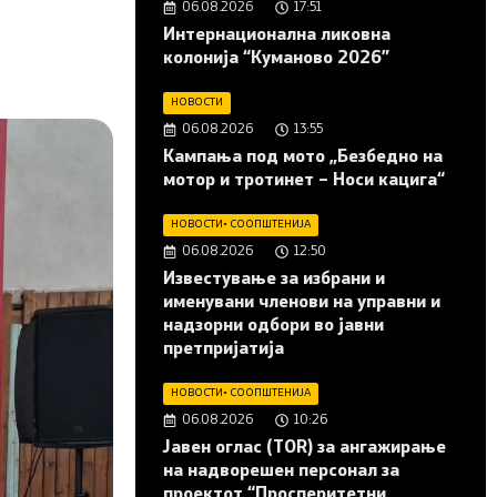
06.08.2026
17:51
Интернационална ликовна
колонија “Куманово 2026”
НОВОСТИ
06.08.2026
13:55
Кампања под мото „Безбедно на
мотор и тротинет – Носи кацига“
НОВОСТИ
•
СООПШТЕНИЈА
06.08.2026
12:50
Известување за избрани и
именувани членови на управни и
надзорни одбори во јавни
претпријатија
НОВОСТИ
•
СООПШТЕНИЈА
06.08.2026
10:26
Јавен оглас (ТОR) за ангажирање
на надворешен персонал за
проектот “Просперитетни