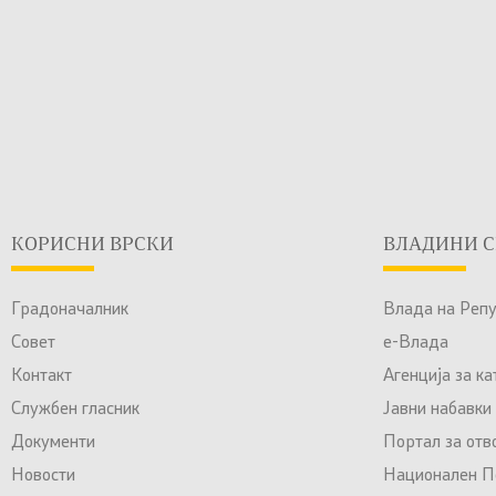
КОРИСНИ ВРСКИ
ВЛАДИНИ С
Градоначалник
Влада на Реп
Совет
е-Влада
Контакт
Агенција за к
Службен гласник
Јавни набавки
Документи
Портал за отв
Новости
Национален По