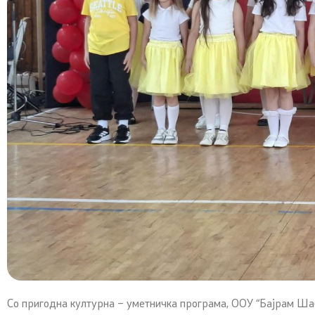
Со пригодна културна – уметничка програма, ООУ “Бајрам Шаб