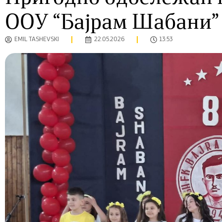
ООУ “Бајрам Шабани”
EMIL TASHEVSKI
22.05.2026
13:53