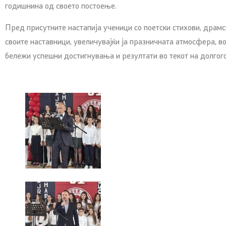
годишнина од своето постоење.
Пред присутните настапија ученици со поетски стихови, драмск
своите наставници, увеличувајќи ја празничната атмосфера, во
бележи успешни достигнувања и резултати во текот на долго