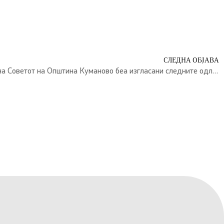
СЛЕДНА ОБЈАВА
На единаесеттата седница на Советот на Општина Куманово беа изгласани следните одлуки: