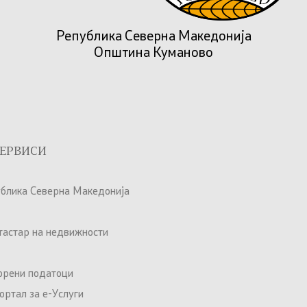
Република Северна Македонија
Општина Куманово
ЕРВИСИ
ублика Северна Македонија
атастар на недвижности
орени податоци
ртал за е-Услуги