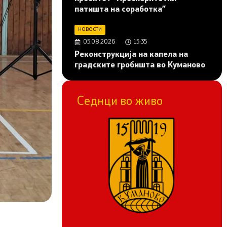
патишта на соработка”
НОВОСТИ
05.08.2026
15:35
Реконструкција на капела на
градските гробишта во Куманово
Седнци во живо