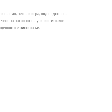
и настап, песна и игра, под водство на
 чест на патронот на училиштето, кое
годишното егзистирање.