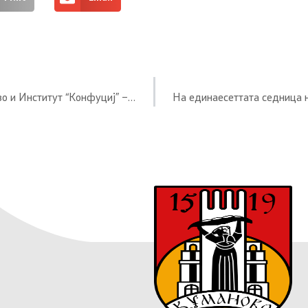
Потпишан Меморандум за соработка помеѓу Општина Куманово и Институт “Конфуциј” – УКИМ