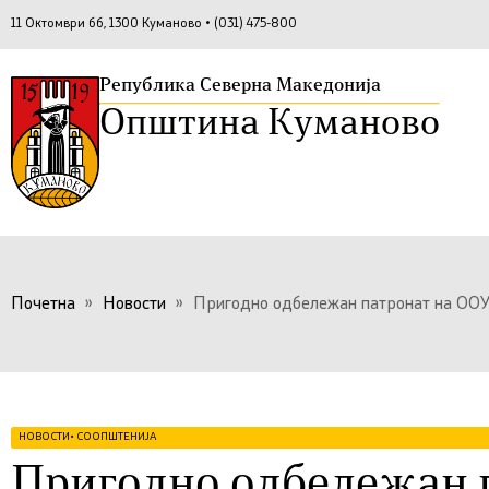
11 Октомври бб, 1300 Куманово • (031) 475-800
Република Северна Македонија
Општина Куманово
Почетна
»
Новости
»
Пригодно одбележан патронат на ООУ
НОВОСТИ
•
СООПШТЕНИЈА
Пригодно одбележан 