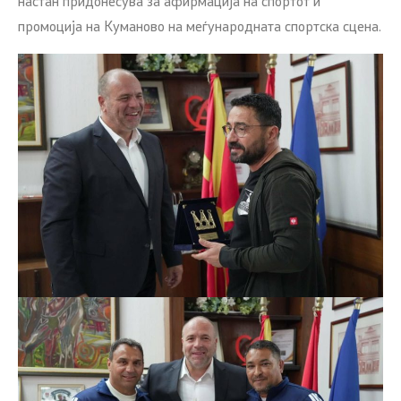
настан придонесува за афирмација на спортот и
промоција на Куманово на меѓународната спортска сцена.