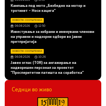
06.08.2026
13:55
Кампања под мото „Безбедно на мотор и
тротинет – Носи кацига“
НОВОСТИ
•
СООПШТЕНИЈА
06.08.2026
12:50
Известување за избрани и именувани членови
на управни и надзорни одбори во јавни
претпријатија
НОВОСТИ
•
СООПШТЕНИЈА
06.08.2026
10:26
Јавен оглас (ТОR) за ангажирање на
надворешен персонал за проектот
“Просперитетни патишта на соработка”
Седнци во живо