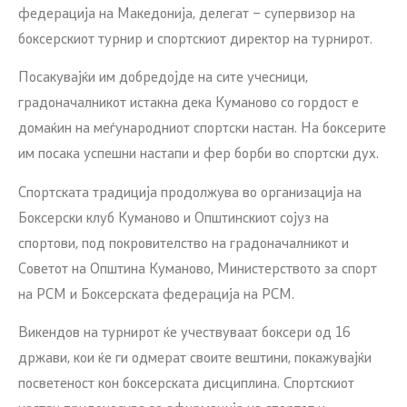
федерација на Македонија, делегат – супервизор на
боксерскиот турнир и спортскиот директор на турнирот.
Посакувајќи им добредојде на сите учесници,
градоначалникот истакна дека Куманово со гордост е
домаќин на меѓународниот спортски настан. На боксерите
им посака успешни настапи и фер борби во спортски дух.
Спортската традиција продолжува во организација на
Боксерски клуб Куманово и Општинскиот сојуз на
спортови, под покровителство на градоначалникот и
Советот на Општина Куманово, Министерството за спорт
на РСМ и Боксерската федерација на РСМ.
Викендов на турнирот ќе учествуваат боксери од 16
држави, кои ќе ги одмерат своите вештини, покажувајќи
посветеност кон боксерската дисциплина. Спортскиот