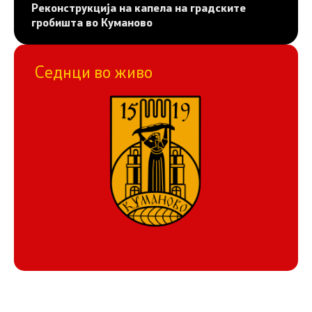
Реконструкција на капела на градските
гробишта во Куманово
Седнци во живо