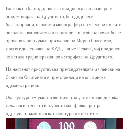
Во знак на благодарност за придонесот во развојот и
афирмацијата на Друштвото, беа доделени
благодарници, плакети и монографија на членови од сите
возрасти, покровители и спонзори. Со особена почит беше
врачено и постхумно признание на Мирон Спасовски,
долгогодишен член на КУД „Панче Пешев“, чиј придонес
ќе остане трајно врежан во историјата на Друштвото.
На настанот присуствуваа претседателката и членови на
Совет на Општината и претставници на општинска
администрација.
Ова културно – уметничко друштво уште еднаш докажа
дека посветеноста и љубовта кон фолклорот ја
одржуваат македонската култура и идентитет.