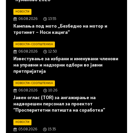
“Куманово 2026”
НОВОСТИ
06.08.2026
13:55
Кампања под мото „Безбедно на мотор и
тротинет – Носи кацига“
НОВОСТИ
•
СООПШТЕНИЈА
06.08.2026
12:50
Известување за избрани и именувани членови
на управни и надзорни одбори во јавни
претпријатија
НОВОСТИ
•
СООПШТЕНИЈА
06.08.2026
10:26
Јавен оглас (ТОR) за ангажирање на
надворешен персонал за проектот
“Просперитетни патишта на соработка”
НОВОСТИ
05.08.2026
15:35