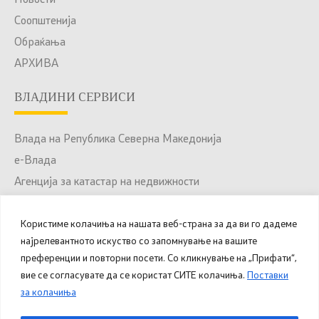
Новости
Соопштенија
Обраќања
АРХИВА
ВЛАДИНИ СЕРВИСИ
Влада на Република Северна Македонија
е-Влада
Агенција за катастар на недвижности
Јавни набавки
Користиме колачиња на нашата веб-страна за да ви го дадеме
Портал за отворени податоци
најрелевантното искуство со запомнување на вашите
Национален Портал за е-Услуги
преференции и повторни посети. Со кликнување на „Прифати“,
вие се согласувате да се користат СИТЕ колачиња.
Поставки
за колачиња