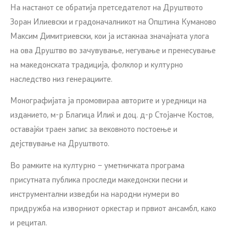
На настанот се обратија претседателот на Друштвото
Зоран Илиевски и градоначалникот на Општина Куманово
Максим Димитриевски, кои ја истакнаа значајната улога
на ова Друштво во зачувување, негување и пренесување
на македонската традиција, фолклор и културно
наследство низ генерациите.
Монографијата ја промовираа авторите и уредници на
изданието, м-р Благица Илиќ и доц. д-р Стојанче Костов,
оставајќи траен запис за вековното постоење и
дејствување на Друштвото.
Во рамките на културно – уметничката програма
присутната публика проследи македонски песни и
инструментални изведби на народни нумери во
придружба на изворниот оркестар и првиот ансамбл, како
и рецитал.