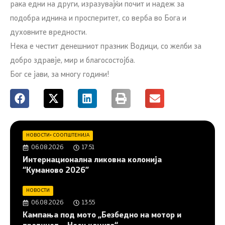
рака едни на други, изразувајќи почит и надеж за
подобра иднина и просперитет, со верба во Бога и
духовните вредности.
Нека е честит денешниот празник Водици, со желби за
добро здравје, мир и благосостојба.
Бог се јави, за многу години!
НОВОСТИ
•
СООПШТЕНИЈА
06.08.2026
17:51
Интернационална ликовна колонија
“Куманово 2026”
НОВОСТИ
06.08.2026
13:55
Кампања под мото „Безбедно на мотор и