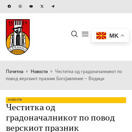
MK
Почетна
»
Новости
»
Честитка од градоначалникот по
повод верскиот празник Богојавление – Водици
НОВОСТИ
Честитка од
градоначалникот по повод
верскиот празник