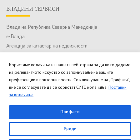
ВЛАДИНИ СЕРВИСИ
Влада на Република Северна Македонија
е-Влада
Агенција за катастар на недвижности
Јавни набавки
Портал за отворени податоци
Користиме колачиња на нашата веб-страна за да ви го дадеме
најрелевантното искуство со запомнување на вашите
Национален Портал за е-Услуги
преференции и повторни посети. Со кликнување на „Прифати“,
вие се согласувате да се користат СИТЕ колачиња.
Поставки
за колачиња
© 2025 – 2026 Општина Куманово. Сите права
Прифати
задржани.
Уреди
Овозможено од
Министерство за дигитална
трансформација
.