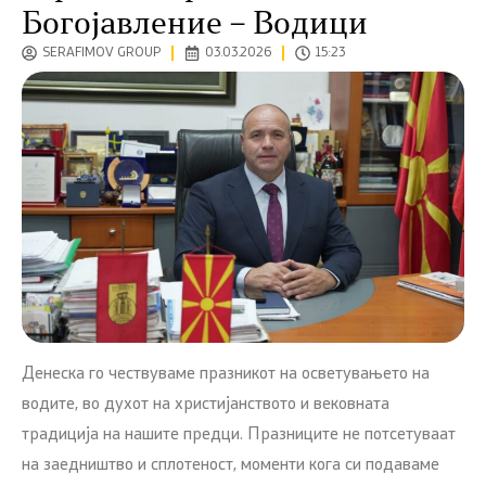
Богојавление – Водици
SERAFIMOV GROUP
03.03.2026
15:23
Денеска го чествуваме празникот на осветувањето на
водите, во духот на христијанството и вековната
традиција на нашите предци. Празниците не потсетуваат
на заедништво и сплотеност, моменти кога си подаваме