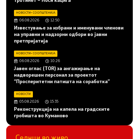
тротинет – Носи кацига“
НОВОСТИ
•
СООПШТЕНИЈА
06.08.2026
12:50
Известување за избрани и именувани членови
на управни и надзорни одбори во јавни
претпријатија
НОВОСТИ
•
СООПШТЕНИЈА
06.08.2026
10:26
Јавен оглас (ТОR) за ангажирање на
надворешен персонал за проектот
“Просперитетни патишта на соработка”
НОВОСТИ
05.08.2026
15:35
Реконструкција на капела на градските
гробишта во Куманово
Седнци во живо