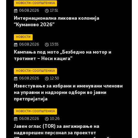
НОВОСТИ
•
СООПШТЕНИЈА
06.08.2026
17:51
Интернационална ликовна колонија
“Куманово 2026”
НОВОСТИ
06.08.2026
13:55
Кампања под мото „Безбедно на мотор и
тротинет – Носи кацига“
НОВОСТИ
•
СООПШТЕНИЈА
06.08.2026
12:50
Известување за избрани и именувани членови
на управни и надзорни одбори во јавни
претпријатија
НОВОСТИ
•
СООПШТЕНИЈА
06.08.2026
10:26
Јавен оглас (ТОR) за ангажирање на
надворешен персонал за проектот