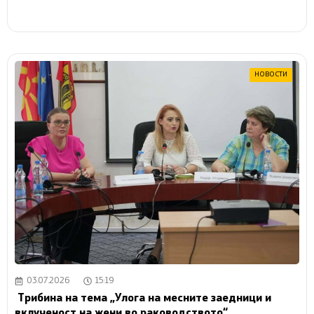
НОВОСТИ
03.07.2026
15:19
Трибина на тема „Улога на месните заедници и
вклученост на жени во раководството“