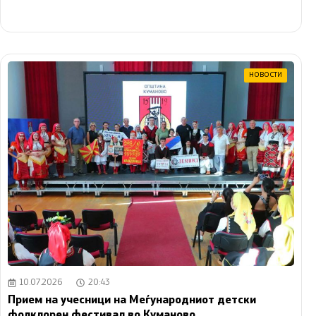
НОВОСТИ
10.07.2026
20:43
Прием на учесници на Меѓународниот детски
фолклорен фестивал во Куманово