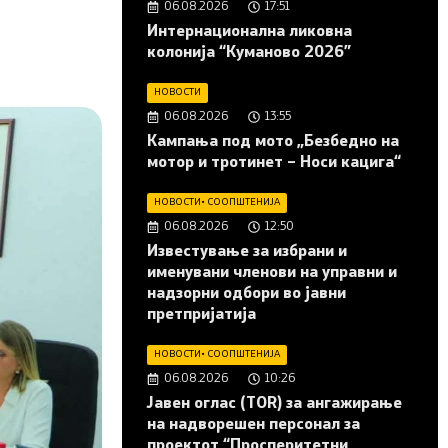
06.08.2026
17:51
Интернационална ликовна
колонија “Куманово 2026”
НОВОСТИ
06.08.2026
13:55
Кампања под мото „Безбедно на
мотор и тротинет – Носи кацига“
НОВОСТИ
•
СООПШТЕНИЈА
06.08.2026
12:50
Известување за избрани и
именувани членови на управни и
надзорни одбори во јавни
претпријатија
НОВОСТИ
•
СООПШТЕНИЈА
06.08.2026
10:26
Јавен оглас (ТОR) за ангажирање
на надворешен персонал за
проектот “Просперитетни