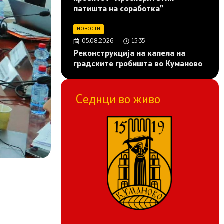
патишта на соработка”
НОВОСТИ
05.08.2026
15:35
Реконструкција на капела на
градските гробишта во Куманово
Седнци во живо