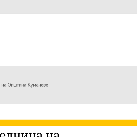
т на Општина Куманово
седница на