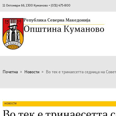
11 Октомври бб, 1300 Куманово • (031) 475-800
Република Северна Македонија
Општина Куманово
Почетна
»
Новости
»
Во тек е тринаесетта седница на Сове
НОВОСТИ
Во тек е тринаесетта 