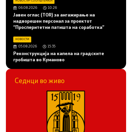
НОВОСТИ
•
СООПШТЕНИЈА
06.08.2026
10:26
Јавен оглас (ТОR) за ангажирање на
надворешен персонал за проектот
“Просперитетни патишта на соработка”
НОВОСТИ
05.08.2026
15:35
Реконструкција на капела на градските
гробишта во Куманово
Седнци во живо