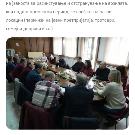
на јавноста за расчистување и отстранување на возилата,
кои подолг временски период, се наоѓаат на разни
локации (паркинзи на јавни претпријатија, тротоари,
семејни дворови и сл.).