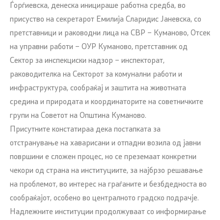
Ѓорѓиевска, денеска иницираше работна средба, во
присуство на секретарот Емилија Сларидис Јаневска, со
претставници и раководни лица на СВР – Куманово, Отсек
на управни работи – ОУР Куманово, претставник од
Сектор за инспекциски надзор – инспекторат,
раководителка на Секторот за комунални работи и
инфраструктура, сообраќај и заштита на животната
средина и природата и координаторите на советничките
групи на Советот на Општина Куманово.
Присутните констатираа дека постапката за
отстранување на хаварисани и отпадни возила од јавни
површини е сложен процес, но се преземаат конкретни
чекори од страна на институциите, за најбрзо решавање
на проблемот, во интерес на граѓаните и безбдедноста во
сообраќајот, особено во централното градско подрачје.
Надлежните институции продолжуваат со информирање