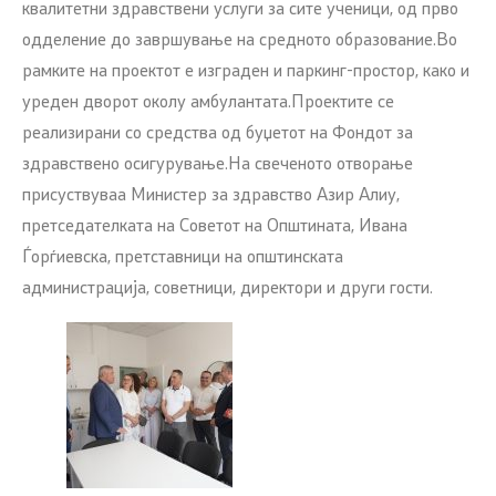
квалитетни здравствени услуги за сите ученици, од прво
одделение до завршување на средното образование.Во
рамките на проектот е изграден и паркинг-простор, како и
уреден дворот околу амбулантата.Проектите се
реализирани со средства од буџетот на Фондот за
здравствено осигурување.На свеченото отворање
присуствуваа Министер за здравство Азир Алиу,
претседателката на Советот на Општината, Ивана
Ѓорѓиевска, претставници на општинската
администрација, советници, директори и други гости.