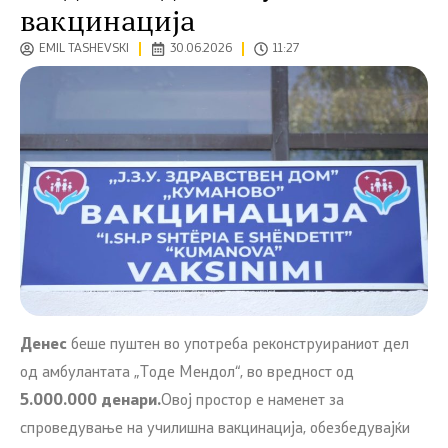
вакцинација
EMIL TASHEVSKI
30.06.2026
11:27
Денес
беше пуштен во употреба реконструираниот дел
од амбулантата „Тоде Мендол“, во вредност од
5.000.000 денари
.
Овој простор е наменет за
спроведување на училишна вакцинација, обезбедувајќи