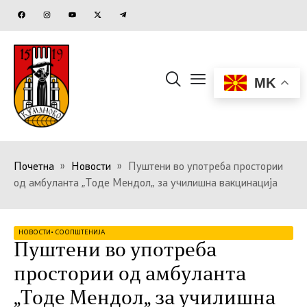
MK
Почетна
»
Новости
»
Пуштени во употреба простории
од амбуланта „Тоде Мендол„ за училишна вакцинација
НОВОСТИ
•
СООПШТЕНИЈА
Пуштени во употреба
простории од амбуланта
„Тоде Мендол„ за училишна