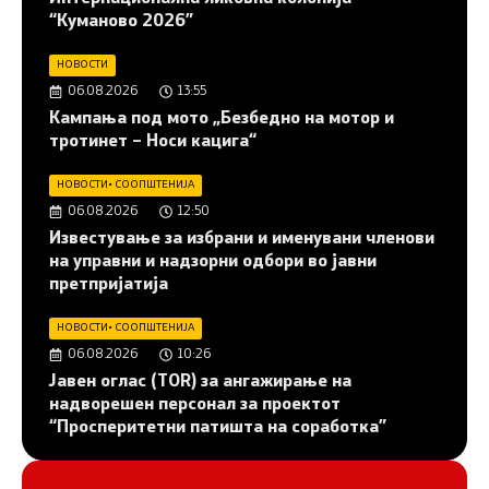
“Куманово 2026”
НОВОСТИ
06.08.2026
13:55
Кампања под мото „Безбедно на мотор и
тротинет – Носи кацига“
НОВОСТИ
•
СООПШТЕНИЈА
06.08.2026
12:50
Известување за избрани и именувани членови
на управни и надзорни одбори во јавни
претпријатија
НОВОСТИ
•
СООПШТЕНИЈА
06.08.2026
10:26
Јавен оглас (ТОR) за ангажирање на
надворешен персонал за проектот
“Просперитетни патишта на соработка”