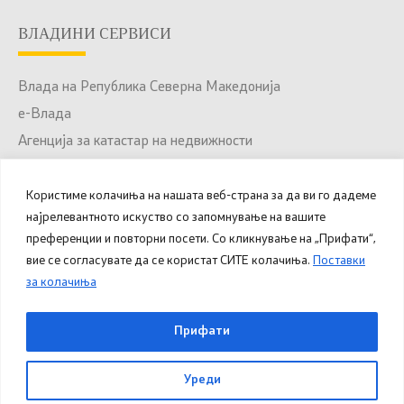
ВЛАДИНИ СЕРВИСИ
Влада на Република Северна Македонија
е-Влада
Агенција за катастар на недвижности
Јавни набавки
Портал за отворени податоци
Користиме колачиња на нашата веб-страна за да ви го дадеме
најрелевантното искуство со запомнување на вашите
Национален Портал за е-Услуги
преференции и повторни посети. Со кликнување на „Прифати“,
вие се согласувате да се користат СИТЕ колачиња.
Поставки
за колачиња
© 2025 – 2026 Општина Куманово. Сите права
Прифати
задржани.
Уреди
Овозможено од
Министерство за дигитална