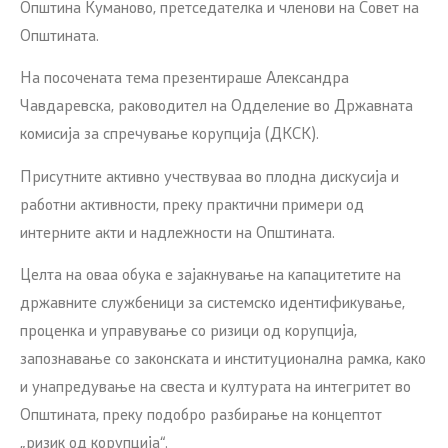
Општина Куманово, претседателка и членови на Совет на
Општината.
На посочената тема презентираше Александра
Чавдаревска, раководител на Одделение во Државната
комисија за спречување корупција (ДКСК).
Присутните активно учествуваа во плодна дискусија и
работни активности, преку практични примери од
интерните акти и надлежности на Општината.
Целта на оваа обука е зајакнување на капацитетите на
државните службеници за системско идентификување,
проценка и управување со ризици од корупција,
запознавање со законската и институционална рамка, како
и унапредување на свеста и културата на интегритет во
Општината, преку подобро разбирање на концептот
„ризик од корупција“.