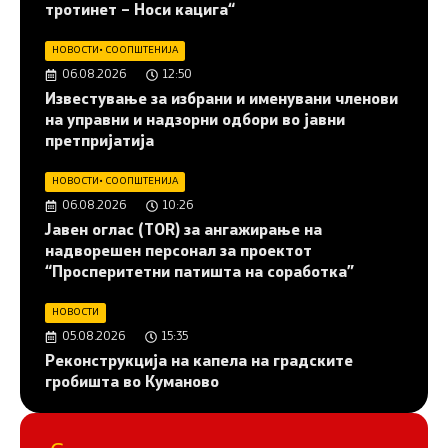
тротинет – Носи кацига“
НОВОСТИ
•
СООПШТЕНИЈА
06.08.2026
12:50
Известување за избрани и именувани членови
на управни и надзорни одбори во јавни
претпријатија
НОВОСТИ
•
СООПШТЕНИЈА
06.08.2026
10:26
Јавен оглас (ТОR) за ангажирање на
надворешен персонал за проектот
“Просперитетни патишта на соработка”
НОВОСТИ
05.08.2026
15:35
Реконструкција на капела на градските
гробишта во Куманово