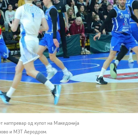
от натпревар од купот на Македонија
аново и МЗТ Аеродром.