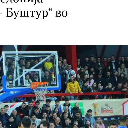
– Буштур“ во