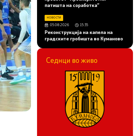
патишта на соработка”
НОВОСТИ
05.08.2026
15:35
Реконструкција на капела на
градските гробишта во Куманово
Седнци во живо