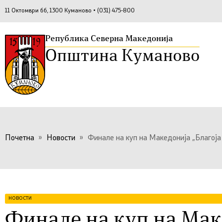
11 Октомври бб, 1300 Куманово • (031) 475-800
Република Северна Македонија
Општина Куманово
Почетна
»
Новости
»
Финале на куп на Македонија „Благоја
НОВОСТИ
Финале на куп на Мак