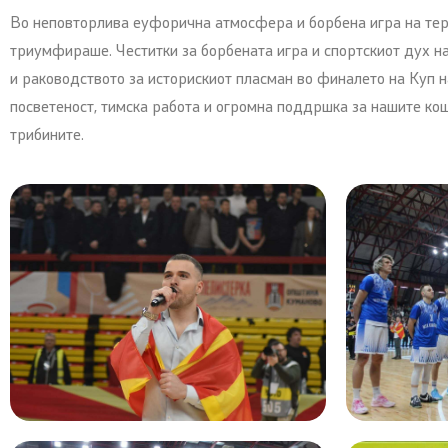
Во неповторлива еуфорична атмосфера и борбена игра на те
триумфираше. Честитки за борбената игра и спортскиот дух н
и раководството за историскиот пласман во финалето на Куп н
посветеност, тимска работа и огромна поддршка за нашите ко
трибините.