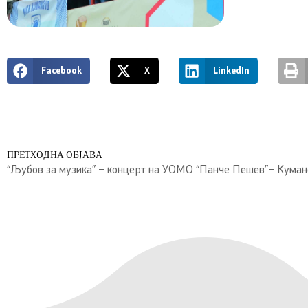
Facebook
X
LinkedIn
ПРЕТХОДНА ОБЈАВА
“Љубов за музика” – концерт на УОМО “Панче Пешев”– Куман