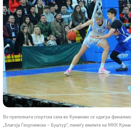
Во преполната спортска сала во Куманово се одигра финални
„Благоја Георгиевски – Буштур“, помеѓу екипите на МКК Кум