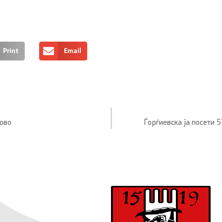
Print
Email
ово
Ѓорѓиевска ја посети 