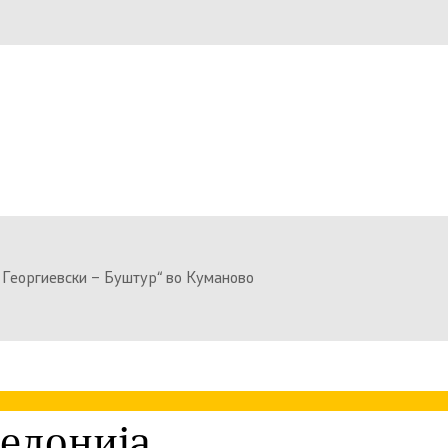
 Георгиевски – Буштур“ во Куманово
едонија