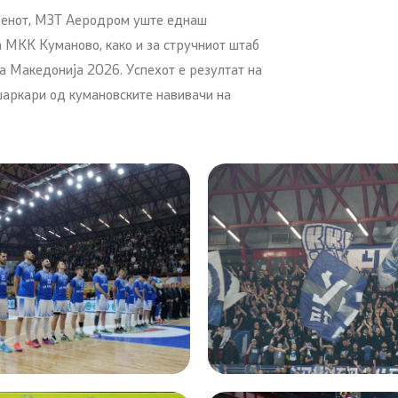
ренот, МЗТ Аеродром уште еднаш
а МКК Куманово, како и за стручниот штаб
а Македонија 2026. Успехот е резултат на
шаркари од кумановските навивачи на