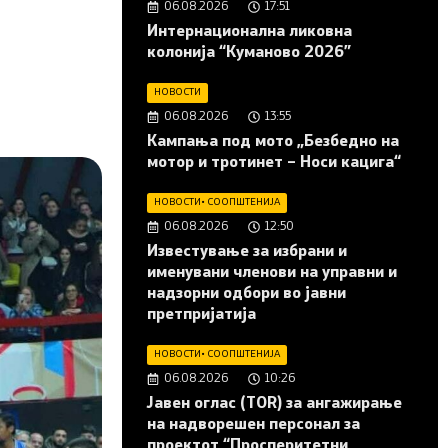
06.08.2026
17:51
Интернационална ликовна
колонија “Куманово 2026”
НОВОСТИ
06.08.2026
13:55
Кампања под мото „Безбедно на
мотор и тротинет – Носи кацига“
НОВОСТИ
•
СООПШТЕНИЈА
06.08.2026
12:50
Известување за избрани и
именувани членови на управни и
надзорни одбори во јавни
претпријатија
НОВОСТИ
•
СООПШТЕНИЈА
06.08.2026
10:26
Јавен оглас (ТОR) за ангажирање
на надворешен персонал за
проектот “Просперитетни