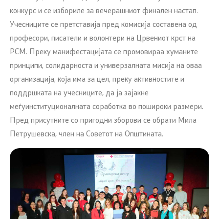
конкурс и се избориле за вечерашниот финален настап.
Учесниците се претставија пред комисија составена од
професори, писатели и волонтери на Црвениот крст на
РСМ. Преку манифестацијата се промовираа хуманите
принципи, солидарноста и универзалната мисија на оваа
организација, која има за цел, преку активностите и
поддршката на учесниците, да ја зајакне
меѓуинституционалната соработка во пошироки размери.
Пред присутните со пригодни зборови се обрати Мила
Петрушевска, член на Советот на Општината.