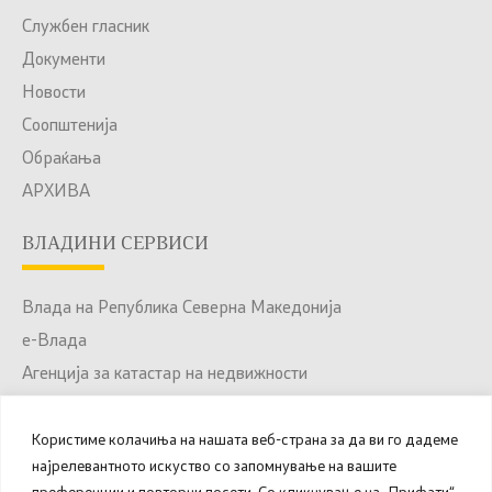
Службен гласник
Документи
Новости
Соопштенија
Обраќања
АРХИВА
ВЛАДИНИ СЕРВИСИ
Влада на Република Северна Македонија
е-Влада
Агенција за катастар на недвижности
Јавни набавки
Портал за отворени податоци
Користиме колачиња на нашата веб-страна за да ви го дадеме
најрелевантното искуство со запомнување на вашите
Национален Портал за е-Услуги