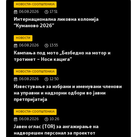
НОВОСТИ
•
СООПШТЕНИЈА
06.08.2026
17:51
Интернационална ликовна колонија
“Куманово 2026”
НОВОСТИ
06.08.2026
13:55
Кампања под мото „Безбедно на мотор и
тротинет – Носи кацига“
НОВОСТИ
•
СООПШТЕНИЈА
06.08.2026
12:50
Известување за избрани и именувани членови
на управни и надзорни одбори во јавни
претпријатија
НОВОСТИ
•
СООПШТЕНИЈА
06.08.2026
10:26
Јавен оглас (ТОR) за ангажирање на
надворешен персонал за проектот