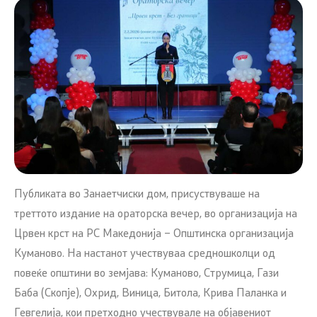
Публиката во Занаетчиски дом, присуствуваше на
треттото издание на ораторска вечер, во организација на
Црвен крст на РС Македонија – Општинска организација
Куманово. На настанот учествуваа средношколци од
повеќе општини во земјава: Куманово, Струмица, Гази
Баба (Скопје), Охрид, Виница, Битола, Крива Паланка и
Гевгелија, кои претходно учествувале на објавениот