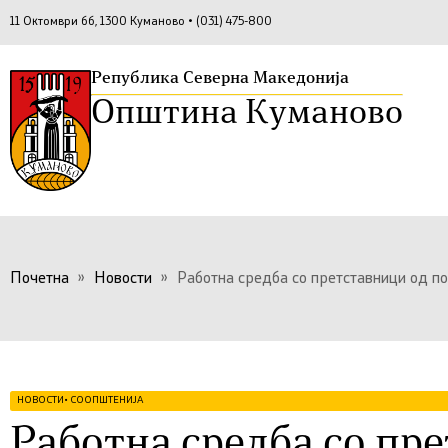
11 Октомври бб, 1300 Куманово • (031) 475-800
Република Северна Македонија
Општина Куманово
Почетна
»
Новости
»
Работна средба со претставници од 
НОВОСТИ
•
СООПШТЕНИЈА
Работна средба со пр