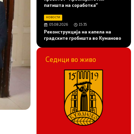
патишта на соработка”
НОВОСТИ
05.08.2026
15:35
Реконструкција на капела на
градските гробишта во Куманово
Седнци во живо