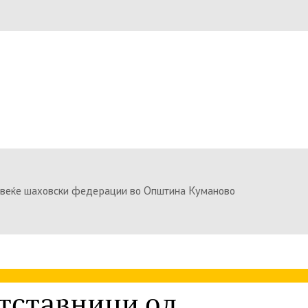
повеќе шаховски федерации во Општина Куманово
етставници од