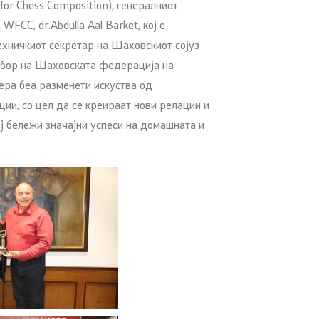
or Chess Composition), генералниот
FCC, dr.Abdulla Aal Barket, кој е
техничкиот секретар на Шаховскиот сојуз
одбор на Шаховската федерација на
а беа разменети искуства од
ии, со цел да се креираат нови релации и
ој бележи значајни успеси на домашната и