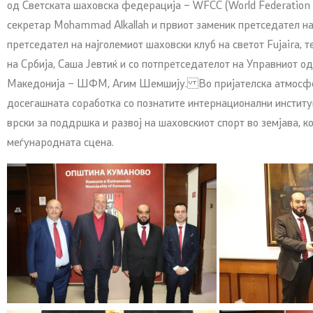
од Светската шаховска федерација – WFCC (World Federation f
секретар Mohammad Alkallah и првиот заменик претседател на W
претседател на најголемиот шаховски клуб на светот Fujaira, 
на Србија, Саша Јевтиќ и со потпретседателот на Управниот 
Македонија – ШФМ, Агим Шемшију. Во пријателска атмосфер
досегашната соработка со познатите интернационални институц
врски за поддршка и развој на шаховскиот спорт во земјава, к
меѓународната сцена.