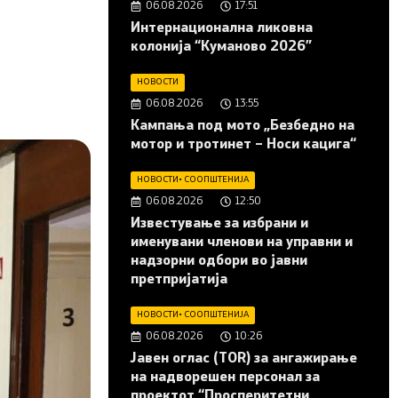
06.08.2026
17:51
Интернационална ликовна
колонија “Куманово 2026”
НОВОСТИ
06.08.2026
13:55
Кампања под мото „Безбедно на
мотор и тротинет – Носи кацига“
НОВОСТИ
•
СООПШТЕНИЈА
06.08.2026
12:50
Известување за избрани и
именувани членови на управни и
надзорни одбори во јавни
претпријатија
НОВОСТИ
•
СООПШТЕНИЈА
06.08.2026
10:26
Јавен оглас (ТОR) за ангажирање
на надворешен персонал за
проектот “Просперитетни