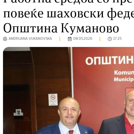
повеќе шаховски фед
Општина Куманово
ANDRIJANA VUKANOVSKA
08.05.2026
17:25