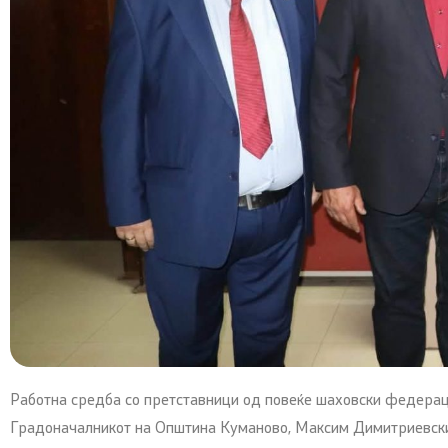
Работна средба со претставници од повеќе шаховски федера
Градоначалникот на Општина Куманово, Максим Димитриевски