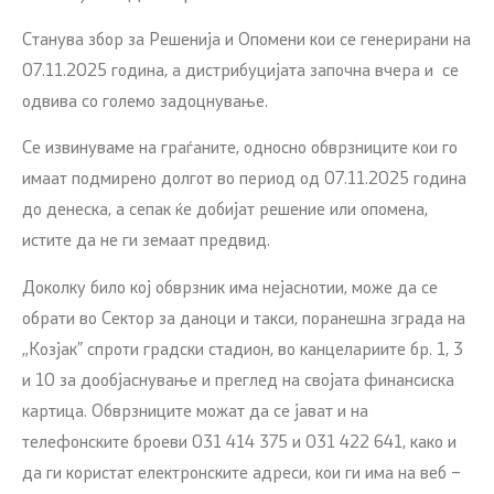
Станува збор за Решенија и Опомени кои се генерирани на
07.11.2025 година, а дистрибуцијата започна вчера и се
одвива со големо задоцнување.
Се извинуваме на граѓаните, односно обврзниците кои го
имаат подмирено долгот во период од 07.11.2025 година
до денеска, а сепак ќе добијат решение или опомена,
истите да не ги земаат предвид.
Доколку било кој обврзник има нејаснотии, може да се
обрати во Сектор за даноци и такси, поранешна зграда на
,,Козјак” спроти градски стадион, во канцелариите бр. 1, 3
и 10 за дообјаснување и преглед на својата финансиска
картица. Обврзниците можат да се јават и на
телефонските броеви 031 414 375 и 031 422 641, како и
да ги користат електронските адреси, кои ги има на веб –